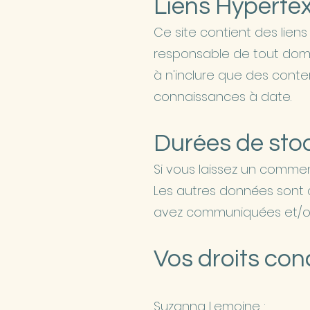
Liens Hyperte
​Ce site contient des lien
responsable de tout domma
à n'inclure que des cont
connaissances à date.
Durées de sto
​Si vous laissez un comm
Les autres données sont 
avez communiquées et/ou
Vos droits co
​Suzanna Lemoine :