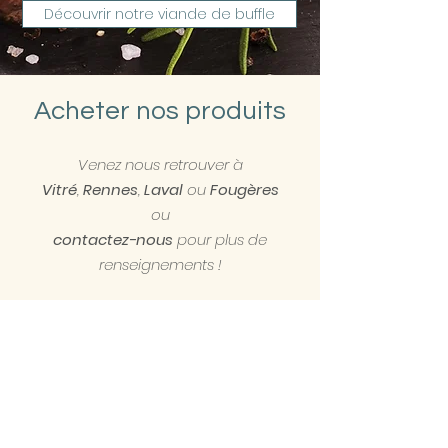
Découvrir notre viande de buffle
Acheter nos produits
Venez nous retrouver à
Vitré
,
Rennes
,
Laval
ou
Fougères
ou
contactez-nous
pour plus de
renseignements !
Découvrir nos produits et leurs lieux de vente