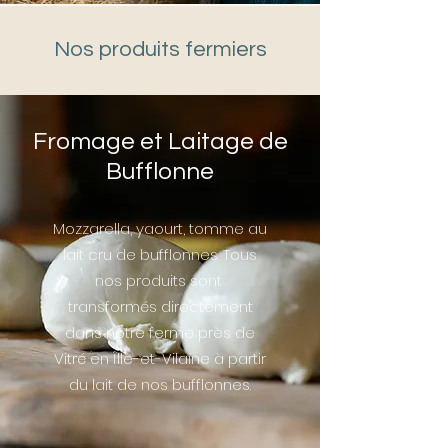
Nos produits fermiers
Fromage et Laitage de
Bufflonne
Mozzarella, yaourt, tomme au
lait cru de bufflonnes. Tous
nos produits sont
transformés directement
dans notre ferme près de
Vitré en Îlle-et-Vilaine à partir
du lait de nos bufflonnes.