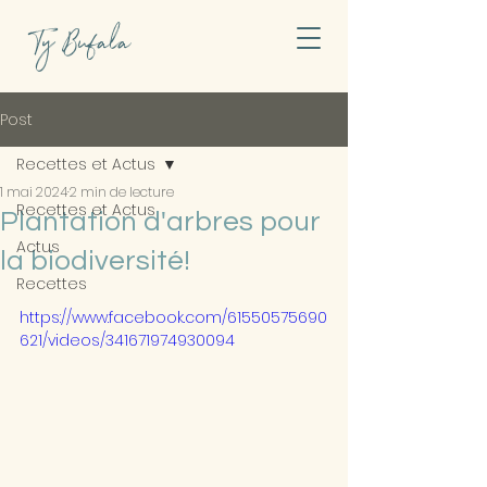
Ty Bufala
Post
Recettes et Actus
1 mai 2024
2 min de lecture
Recettes et Actus
Plantation d'arbres pour
Actus
la biodiversité!
Recettes
https://www.facebook.com/61550575690
621/videos/341671974930094